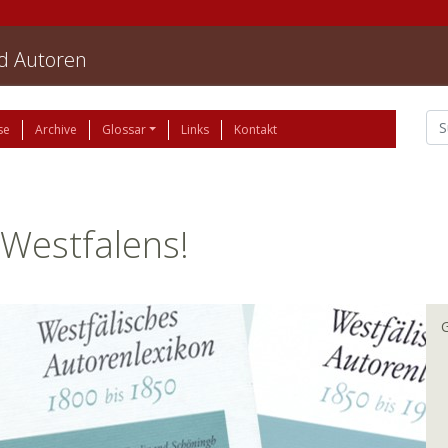
nd Autoren
se
Archive
Glossar
Links
Kontakt
 Westfalens!
G