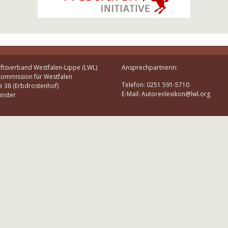
ftsverband Westfalen-Lippe (LWL)
Ansprechpartnerin:
kommission für Westfalen
Telefon: 0251 591-5710
e 38 (Erbdrostenhof)
E-Mail: Autorenlexikon@lwl.org
nster