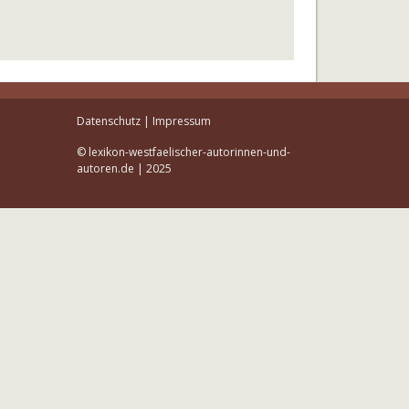
Datenschutz
|
Impressum
© lexikon-westfaelischer-autorinnen-und-
autoren.de | 2025