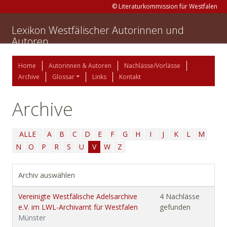
© Literaturkommission für Westfalen
Lexikon Westfälischer Autorinnen und
Autoren
Home
Autorinnen & Autoren
Nachlässe/Vorlässe
Archive
Glossar
Links
Kontakt
Archive
ALLE
A
B
C
D
E
F
G
H
I
J
K
L
M
N
O
P
R
S
U
V
W
Z
Archiv auswählen
Vereinigte Westfälische Adelsarchive
4 Nachlässe
e.V. im LWL-Archivamt für Westfalen
gefunden
Münster