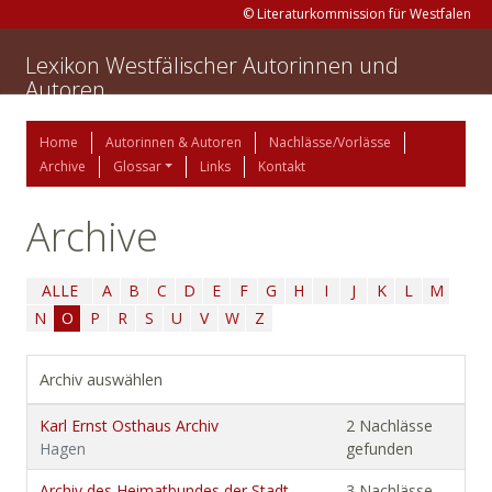
© Literaturkommission für Westfalen
Lexikon Westfälischer Autorinnen und
Autoren
Home
Autorinnen & Autoren
Nachlässe/Vorlässe
Archive
Glossar
Links
Kontakt
Archive
ALLE
A
B
C
D
E
F
G
H
I
J
K
L
M
N
O
P
R
S
U
V
W
Z
Archiv auswählen
Karl Ernst Osthaus Archiv
2 Nachlässe
Hagen
gefunden
Archiv des Heimatbundes der Stadt
3 Nachlässe