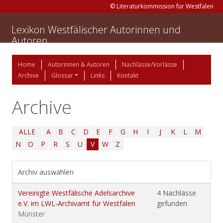
© Literaturkommission für Westfalen
Lexikon Westfälischer Autorinnen und
Autoren
Home
Autorinnen & Autoren
Nachlässe/Vorlässe
Archive
Glossar
Links
Kontakt
Archive
ALLE
A
B
C
D
E
F
G
H
I
J
K
L
M
N
O
P
R
S
U
V
W
Z
Archiv auswählen
Vereinigte Westfälische Adelsarchive
4 Nachlässe
e.V. im LWL-Archivamt für Westfalen
gefunden
Münster