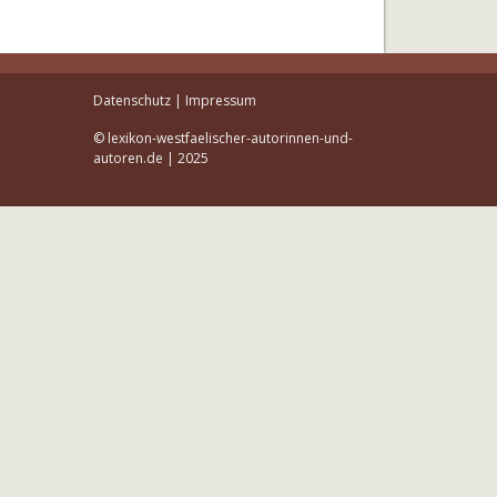
Datenschutz
|
Impressum
© lexikon-westfaelischer-autorinnen-und-
autoren.de | 2025