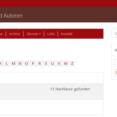
nd Autoren
se
Archive
Glossar
Links
Kontakt
N
K
L
M
N
O
P
R
S
U
V
W
Z
13 Nachlässe gefunden