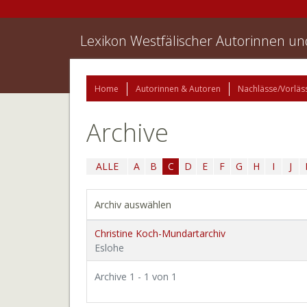
Lexikon Westfälischer Autorinnen u
Home
Autorinnen & Autoren
Nachlässe/Vorläs
Archive
ALLE
A
B
C
D
E
F
G
H
I
J
Archiv auswählen
Christine Koch-Mundartarchiv
Eslohe
Archive 1 - 1 von 1