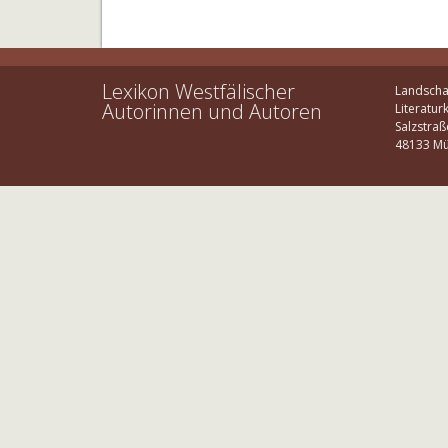
Lexikon Westfälischer
Landscha
Autorinnen und Autoren
Literatur
Salzstraß
48133 Mü