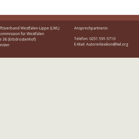
ftsverband Westfalen-Lippe (LWL)
Ansprechpartnerin:
kommission für Westfalen
Telefon: 0251 591-5710
e 38 (Erbdrostenhof)
E-Mail: Autorenlexikon@lwl.org
nster