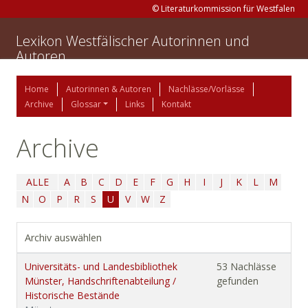
© Literaturkommission für Westfalen
Lexikon Westfälischer Autorinnen und
Autoren
Home
Autorinnen & Autoren
Nachlässe/Vorlässe
Archive
Glossar
Links
Kontakt
Archive
ALLE
A
B
C
D
E
F
G
H
I
J
K
L
M
N
O
P
R
S
U
V
W
Z
Archiv auswählen
Universitäts- und Landesbibliothek
53 Nachlässe
Münster, Handschriftenabteilung /
gefunden
Historische Bestände