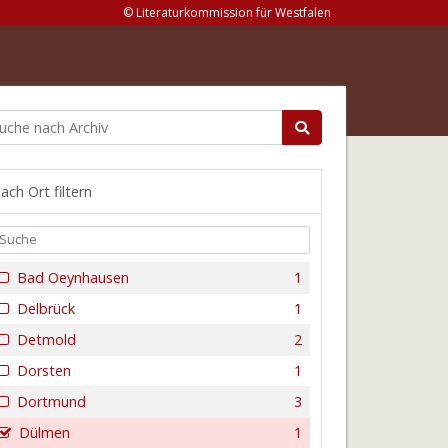
© Literaturkommission für Westfalen
ach Ort filtern
Bad Oeynhausen
1
Delbrück
1
Detmold
2
Dorsten
1
Dortmund
3
Dülmen
1