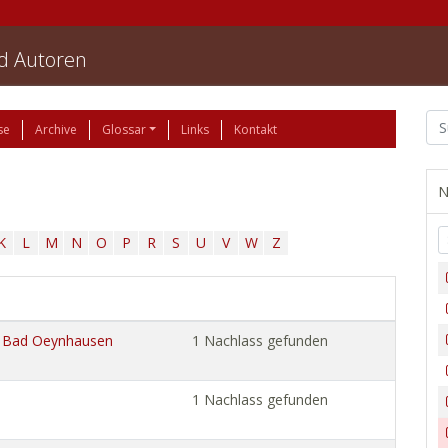
nd Autoren
se
Archive
Glossar
Links
Kontakt
N
K
L
M
N
O
P
R
S
U
V
W
Z
 Bad Oeynhausen
1 Nachlass gefunden
1 Nachlass gefunden