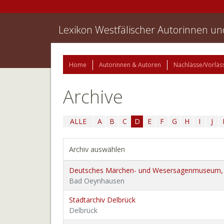
Lexikon Westfälischer Autorinnen u
Home
Autorinnen & Autoren
Nachlässe/Vorläs
Archive
ALLE
A
B
C
D
E
F
G
H
I
J
Archiv auswählen
Deutsches Märchen- und Wesersagenmuseum,
Bad Oeynhausen
Stadtarchiv Delbrück
Delbrück