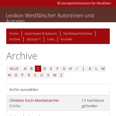
© Literaturkommission für Westfalen
Lexikon Westfälischer Autorinnen und
Autoren
Home
Autorinnen & Autoren
Nachlässe/Vorlässe
Archive
Glossar
Links
Kontakt
Archive
ALLE
A
B
C
D
E
F
G
H
I
J
K
L
M
N
O
P
R
S
U
V
W
Z
Archiv auswählen
Christine Koch-Mundartarchiv
13 Nachlässe
Eslohe
gefunden