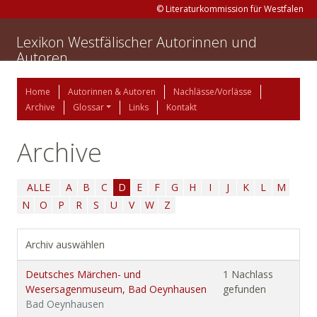
© Literaturkommission für Westfalen
Lexikon Westfälischer Autorinnen und
Autoren
Home
Autorinnen & Autoren
Nachlässe/Vorlässe
Archive
Glossar
Links
Kontakt
Archive
ALLE
A
B
C
D
E
F
G
H
I
J
K
L
M
N
O
P
R
S
U
V
W
Z
Archiv auswählen
Deutsches Märchen- und
1 Nachlass
Wesersagenmuseum, Bad Oeynhausen
gefunden
Bad Oeynhausen