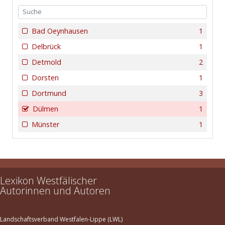
Bad Oeynhausen
1
Delbrück
1
Detmold
2
Dorsten
1
Dortmund
3
Dülmen
1
Münster
1
Lexikon Westfälischer
Autorinnen und Autoren
Landschaftsverband Westfalen-Lippe (LWL)