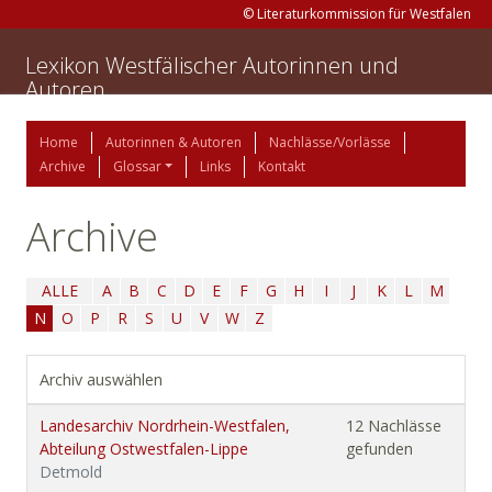
© Literaturkommission für Westfalen
Lexikon Westfälischer Autorinnen und
Autoren
Home
Autorinnen & Autoren
Nachlässe/Vorlässe
Archive
Glossar
Links
Kontakt
Archive
ALLE
A
B
C
D
E
F
G
H
I
J
K
L
M
N
O
P
R
S
U
V
W
Z
Archiv auswählen
Landesarchiv Nordrhein-Westfalen,
12 Nachlässe
Abteilung Ostwestfalen-Lippe
gefunden
Detmold