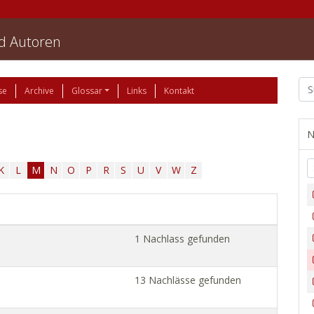
nd Autoren
se
Archive
Glossar
Links
Kontakt
N
K
L
M
N
O
P
R
S
U
V
W
Z
1 Nachlass gefunden
13 Nachlässe gefunden