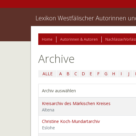
Lexikon Westfälischer Autorinnen u
Home
Autorinnen & Autoren
Nachlässe/Vorläs
Archive
ALLE
A
B
C
D
E
F
G
H
I
J
Archiv auswählen
Kreisarchiv des Märkischen Kreises
Altena
Christine Koch-Mundartarchiv
Eslohe