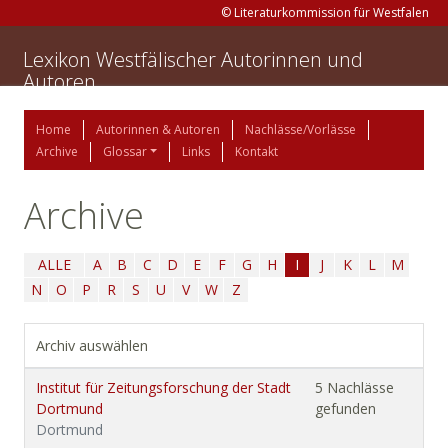
© Literaturkommission für Westfalen
Lexikon Westfälischer Autorinnen und
Autoren
Home
Autorinnen & Autoren
Nachlässe/Vorlässe
Archive
Glossar
Links
Kontakt
Archive
ALLE
A
B
C
D
E
F
G
H
I
J
K
L
M
N
O
P
R
S
U
V
W
Z
Archiv auswählen
Institut für Zeitungsforschung der Stadt
5 Nachlässe
Dortmund
gefunden
Dortmund