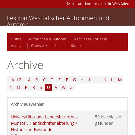
© Literaturkommission für Westfalen
Lexikon Westfälischer Autorinnen und
Autoren
Home
Autorinnen & Autoren
Nachlässe/Vorlässe
Archive
Glossar
Links
Kontakt
Archive
ALLE
A
B
C
D
E
F
G
H
I
J
K
L
M
N
O
P
R
S
U
V
W
Z
Archiv auswählen
Universitäts- und Landesbibliothek
53 Nachlässe
Münster, Handschriftenabteilung /
gefunden
Historische Bestände