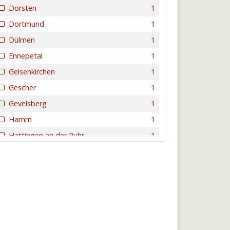
Dorsten
1
Dortmund
1
Dülmen
1
Ennepetal
1
Gelsenkirchen
1
Gescher
1
Gevelsberg
1
Hamm
1
Hattingen an der Ruhr
1
Herne
2
Ibbenbüren
1
Iserlohn
1
Kreuztal
1
Lemgo
1