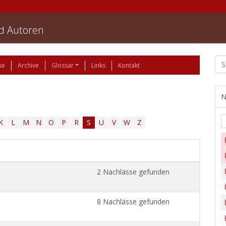
nd Autoren
se
Archive
Glossar
Links
Kontakt
N
K
L
M
N
O
P
R
S
U
V
W
Z
2 Nachlässe gefunden
8 Nachlässe gefunden