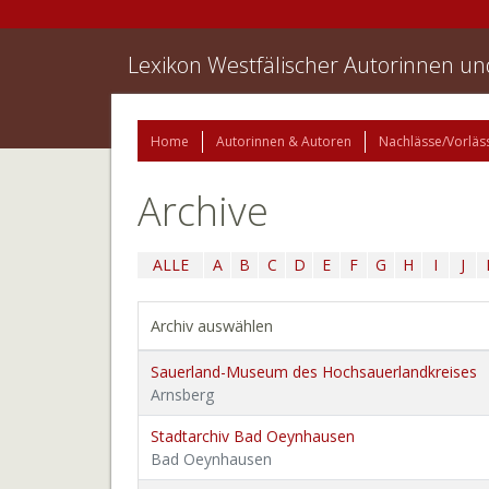
Lexikon Westfälischer Autorinnen u
Home
Autorinnen & Autoren
Nachlässe/Vorläs
Archive
ALLE
A
B
C
D
E
F
G
H
I
J
Archiv auswählen
Sauerland-Museum des Hochsauerlandkreises
Arnsberg
Stadtarchiv Bad Oeynhausen
Bad Oeynhausen