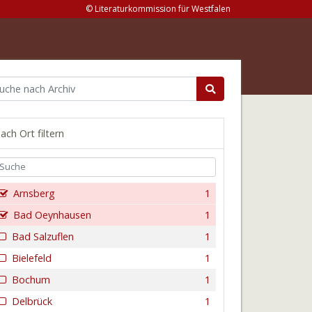
© Literaturkommission für Westfalen
ach Ort filtern
Arnsberg
1
Bad Oeynhausen
1
Bad Salzuflen
1
Bielefeld
1
Bochum
1
Delbrück
1