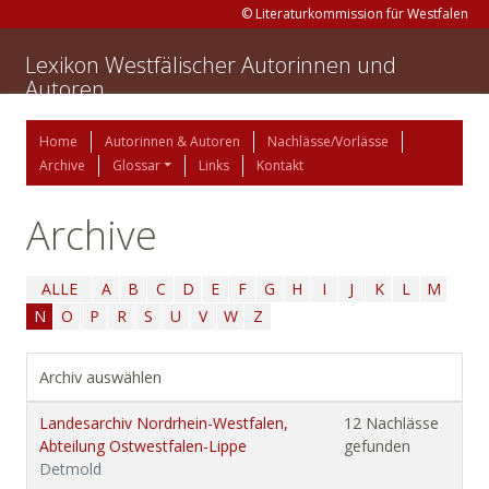
© Literaturkommission für Westfalen
Lexikon Westfälischer Autorinnen und
Autoren
Home
Autorinnen & Autoren
Nachlässe/Vorlässe
Archive
Glossar
Links
Kontakt
Archive
ALLE
A
B
C
D
E
F
G
H
I
J
K
L
M
N
O
P
R
S
U
V
W
Z
Archiv auswählen
Landesarchiv Nordrhein-Westfalen,
12 Nachlässe
Abteilung Ostwestfalen-Lippe
gefunden
Detmold