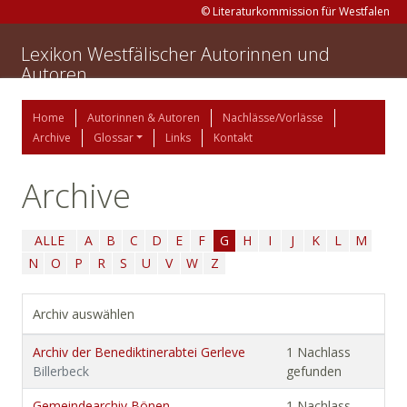
© Literaturkommission für Westfalen
Lexikon Westfälischer Autorinnen und
Autoren
Home
Autorinnen & Autoren
Nachlässe/Vorlässe
Archive
Glossar
Links
Kontakt
Archive
ALLE
A
B
C
D
E
F
G
H
I
J
K
L
M
N
O
P
R
S
U
V
W
Z
Archiv auswählen
Archiv der Benediktinerabtei Gerleve
1 Nachlass
Billerbeck
gefunden
Gemeindearchiv Bönen
1 Nachlass