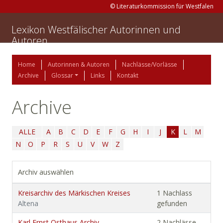
© Literaturkommission für Westfalen
Lexikon Westfälischer Autorinnen und
Autoren
Home
Autorinnen & Autoren
Nachlässe/Vorlässe
Archive
Glossar
Links
Kontakt
Archive
ALLE
A
B
C
D
E
F
G
H
I
J
K
L
M
N
O
P
R
S
U
V
W
Z
Archiv auswählen
Kreisarchiv des Märkischen Kreises
1 Nachlass
Altena
gefunden
Karl Ernst Osthaus Archiv
2 Nachlässe