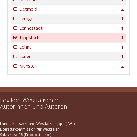
Detmold
2
Lemgo
1
Lennestadt
1
Lippstadt
1
Löhne
1
Lünen
1
Münster
2
Lexikon Westfälischer
Autorinnen und Autoren
Landschaftsverband Westfalen-Lippe (LWL)
Literaturkommission für Westfalen
Salzstraße 38 (Erbdrostenhof)