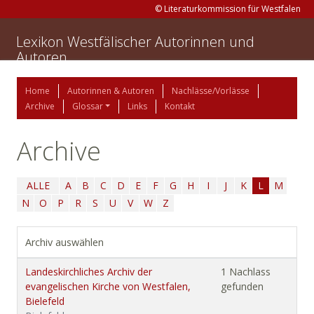
© Literaturkommission für Westfalen
Lexikon Westfälischer Autorinnen und
Autoren
Home
Autorinnen & Autoren
Nachlässe/Vorlässe
Archive
Glossar
Links
Kontakt
Archive
ALLE
A
B
C
D
E
F
G
H
I
J
K
L
M
N
O
P
R
S
U
V
W
Z
Archiv auswählen
Landeskirchliches Archiv der
1 Nachlass
evangelischen Kirche von Westfalen,
gefunden
Bielefeld