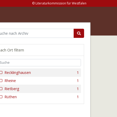
© Literaturkommission für Westfalen
ach Ort filtern
Recklinghausen
1
Rheine
1
Rietberg
1
Rüthen
1