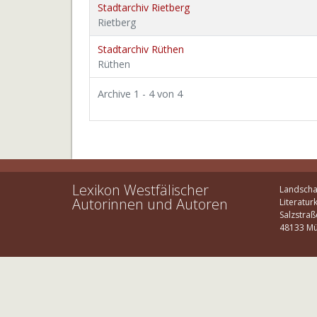
Stadtarchiv Rietberg
Rietberg
Stadtarchiv Rüthen
Rüthen
Archive 1 - 4 von 4
Lexikon Westfälischer
Landscha
Autorinnen und Autoren
Literatur
Salzstraß
48133 Mü