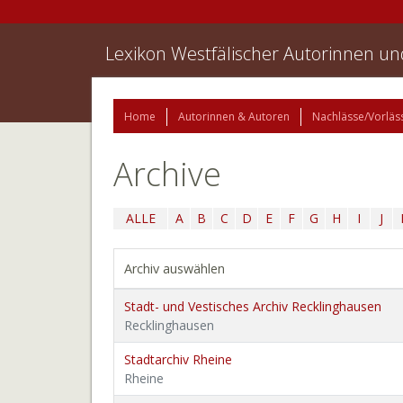
Lexikon Westfälischer Autorinnen u
Home
Autorinnen & Autoren
Nachlässe/Vorläs
Archive
ALLE
A
B
C
D
E
F
G
H
I
J
Archiv auswählen
Stadt- und Vestisches Archiv Recklinghausen
Recklinghausen
Stadtarchiv Rheine
Rheine