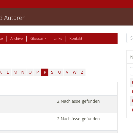
nd Autoren
se
Archive
Glossar
Links
Kontakt
N
K
L
M
N
O
P
R
S
U
V
W
Z
2 Nachlässe gefunden
2 Nachlässe gefunden