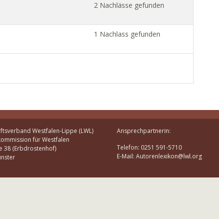
2 Nachlässe gefunden
1 Nachlass gefunden
ftsverband Westfalen-Lippe (LWL)
Ansprechpartnerin:
kommission für Westfalen
Telefon: 0251 591-5710
e 38 (Erbdrostenhof)
E-Mail: Autorenlexikon@lwl.org
nster