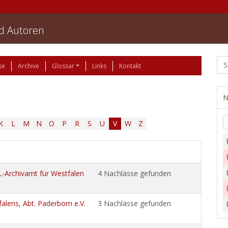
nd Autoren
se
Archive
Glossar
Links
Kontakt
N
K
L
M
N
O
P
R
S
U
V
W
Z
WL-Archivamt für Westfalen
4 Nachlässe gefunden
alens, Abt. Paderborn e.V.
3 Nachlässe gefunden