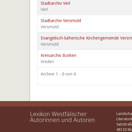
Stadtarchiv Verl
Verl
Stadtarchiv Versmold
Versmold
Evangelisch-lutherische Kirchengemeinde Vers
Versmold
Kreisarchiv Borken
Vreden
Archive 1 - 6 von 6
Lexikon Westfälischer
Landscha
Autorinnen und Autoren
Literatur
Salzstraß
48133 Mü