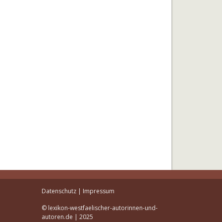
Datenschutz
|
Impressum
© lexikon-westfaelischer-autorinnen-und-
autoren.de | 2025