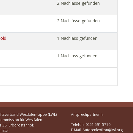
2 Nachlässe gefunden
2 Nachlässe gefunden
mold
1 Nachlass gefunden
1 Nachlass gefunden
ftsverband Westfalen-Lippe (LWL)
Ansprechpartnerin:
kommission für Westfalen
Telefon: 0251 591-5710
e 38 (Erbdrostenhof)
E-Mail: Autorenlexikon@lwl.org
nster