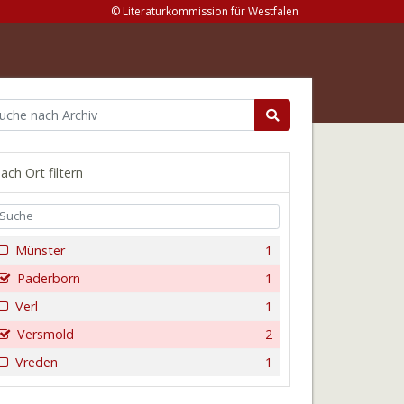
© Literaturkommission für Westfalen
ach Ort filtern
Münster
1
Paderborn
1
Verl
1
Versmold
2
Vreden
1