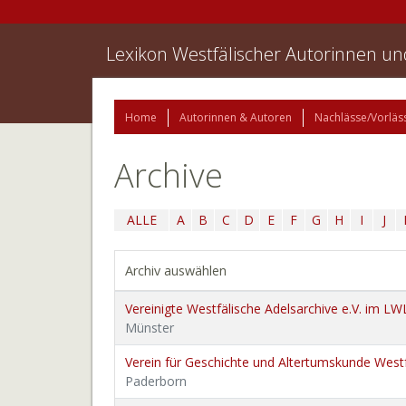
Lexikon Westfälischer Autorinnen u
Home
Autorinnen & Autoren
Nachlässe/Vorläs
Archive
ALLE
A
B
C
D
E
F
G
H
I
J
Archiv auswählen
Vereinigte Westfälische Adelsarchive e.V. im L
Münster
Verein für Geschichte und Altertumskunde Westf
Paderborn