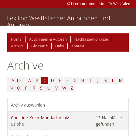
© Literaturkommission für Westfalen
Lexikon Westfälischer Autorinnen und
Autoren
Home
Autorinnen & Autoren
Nachlässe/Vorlässe
Archive
Glossar
Links
Kontakt
Archive
ALLE
A
B
C
D
E
F
G
H
I
J
K
L
M
N
O
P
R
S
U
V
W
Z
Archiv auswählen
Christine Koch-Mundartarchiv
13 Nachlässe
Eslohe
gefunden