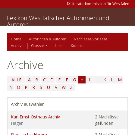
© Literaturkommission für Westfalen
Lexikon Westfälischer Autorinnen und
Autoren
Home
Autorinnen & Autoren
Nachlässe/Vorlässe
Archive
Glossar
Links
Kontakt
Archive
ALLE
A
B
C
D
E
F
G
H
I
J
K
L
M
N
O
P
R
S
U
V
W
Z
Archiv auswählen
Karl Ernst Osthaus Archiv
2 Nachlässe
Hagen
gefunden
Stadtarchiv Hamm
2 Nachlässe