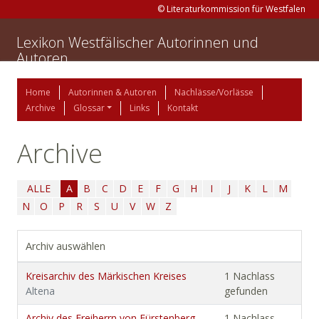
© Literaturkommission für Westfalen
Lexikon Westfälischer Autorinnen und
Autoren
Home
Autorinnen & Autoren
Nachlässe/Vorlässe
Archive
Glossar
Links
Kontakt
Archive
ALLE
A
B
C
D
E
F
G
H
I
J
K
L
M
N
O
P
R
S
U
V
W
Z
Archiv auswählen
Kreisarchiv des Märkischen Kreises
1 Nachlass
Altena
gefunden
Archiv des Freiherrn von Fürstenberg-
1 Nachlass