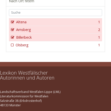
Nach Ort filtern
Altena
1
Arnsberg
2
Billerbeck
1
Olsberg
1
Lexikon Westfälischer
Autorinnen und Autoren
Landschaftsverband Westfalen-Lippe (LWL)
Literaturkommission für Westfalen
Salzstraße 38 (Erbdrostenhof)
48133 Münster