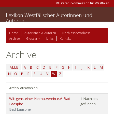
© Literaturkommission für Westfalen
Lexikon Westfälischer Autorinnen und
Autoren
Home
Autorinnen & Autoren
Nachlässe/Vorlässe
Archive
Glossar
Links
Kontakt
Archive
ALLE
A
B
C
D
E
F
G
H
I
J
K
L
M
N
O
P
R
S
U
V
W
Z
Archiv auswählen
Wittgensteiner Heimatverein e.V. Bad
1 Nachlass
Laasphe
gefunden
Bad Laasphe