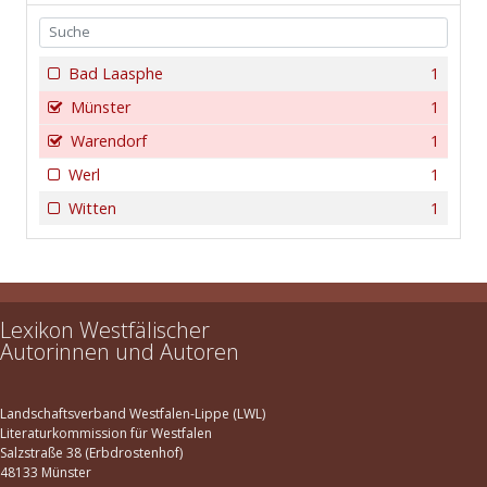
Bad Laasphe
1
Münster
1
Warendorf
1
Werl
1
Witten
1
Lexikon Westfälischer
Autorinnen und Autoren
Landschaftsverband Westfalen-Lippe (LWL)
Literaturkommission für Westfalen
Salzstraße 38 (Erbdrostenhof)
48133 Münster