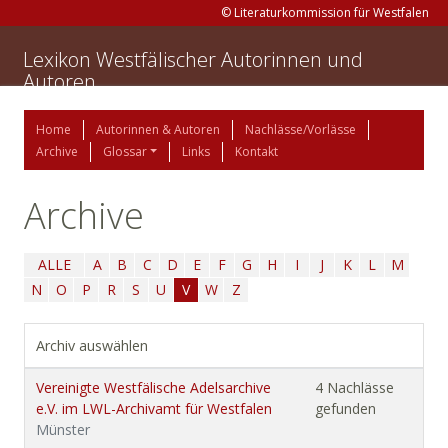
© Literaturkommission für Westfalen
Lexikon Westfälischer Autorinnen und
Autoren
Home
Autorinnen & Autoren
Nachlässe/Vorlässe
Archive
Glossar
Links
Kontakt
Archive
ALLE
A
B
C
D
E
F
G
H
I
J
K
L
M
N
O
P
R
S
U
V
W
Z
Archiv auswählen
Vereinigte Westfälische Adelsarchive
4 Nachlässe
e.V. im LWL-Archivamt für Westfalen
gefunden
Münster