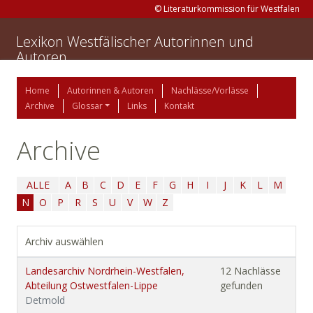
© Literaturkommission für Westfalen
Lexikon Westfälischer Autorinnen und
Autoren
Home
Autorinnen & Autoren
Nachlässe/Vorlässe
Archive
Glossar
Links
Kontakt
Archive
ALLE
A
B
C
D
E
F
G
H
I
J
K
L
M
N
O
P
R
S
U
V
W
Z
Archiv auswählen
Landesarchiv Nordrhein-Westfalen,
12 Nachlässe
Abteilung Ostwestfalen-Lippe
gefunden
Detmold