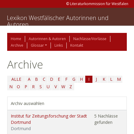
© Literaturkommission für Westfalen
Lexikon Westfälischer Autorinnen und
Autoren
Home
Autorinnen & Autoren
Nachlässe/Vorlässe
Archive
Glossar
Links
Kontakt
Archive
ALLE
A
B
C
D
E
F
G
H
I
J
K
L
M
N
O
P
R
S
U
V
W
Z
Archiv auswählen
Institut für Zeitungsforschung der Stadt
5 Nachlässe
Dortmund
gefunden
Dortmund