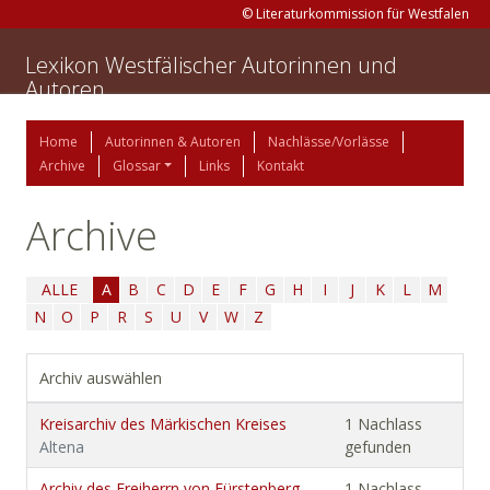
© Literaturkommission für Westfalen
Lexikon Westfälischer Autorinnen und
Autoren
Home
Autorinnen & Autoren
Nachlässe/Vorlässe
Archive
Glossar
Links
Kontakt
Archive
ALLE
A
B
C
D
E
F
G
H
I
J
K
L
M
N
O
P
R
S
U
V
W
Z
Archiv auswählen
Kreisarchiv des Märkischen Kreises
1 Nachlass
Altena
gefunden
Archiv des Freiherrn von Fürstenberg-
1 Nachlass