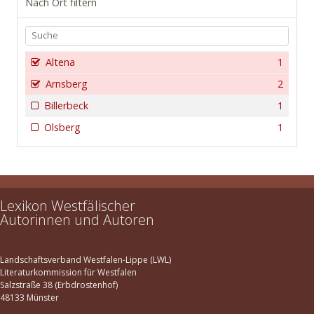
Nach Ort filtern
Altena
1
Arnsberg
2
Billerbeck
1
Olsberg
1
Lexikon Westfälischer
Autorinnen und Autoren
Landschaftsverband Westfalen-Lippe (LWL)
Literaturkommission für Westfalen
Salzstraße 38 (Erbdrostenhof)
48133 Münster