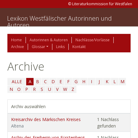
© Literaturkommission für Westfalen
Lexikon Westfälischer Autorinnen und
Autoren
Home
Autorinnen & Autoren
Nachlässe/Vorlässe
Archive
Glossar
Links
Kontakt
Archive
ALLE
A
B
C
D
E
F
G
H
I
J
K
L
M
N
O
P
R
S
U
V
W
Z
Archiv auswählen
Kreisarchiv des Märkischen Kreises
1 Nachlass
Altena
gefunden
Archiv des Freiherrn von Fürstenberg-
1 Nachlass