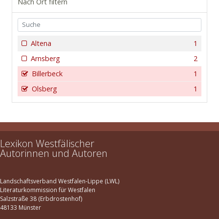
Nach Ort filtern
Altena
1
Arnsberg
2
Billerbeck
1
Olsberg
1
Lexikon Westfälischer
Autorinnen und Autoren
Landschaftsverband Westfalen-Lippe (LWL)
Literaturkommission für Westfalen
Salzstraße 38 (Erbdrostenhof)
48133 Münster