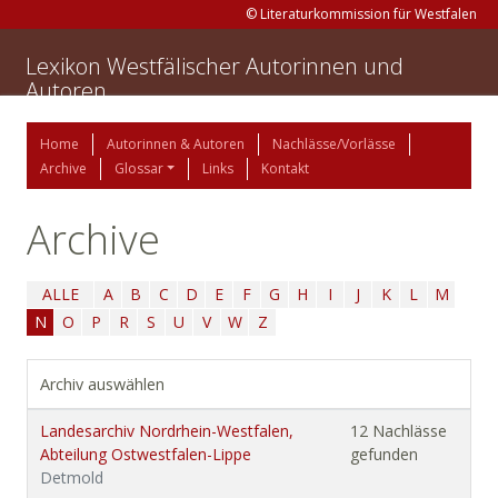
© Literaturkommission für Westfalen
Lexikon Westfälischer Autorinnen und
Autoren
Home
Autorinnen & Autoren
Nachlässe/Vorlässe
Archive
Glossar
Links
Kontakt
Archive
ALLE
A
B
C
D
E
F
G
H
I
J
K
L
M
N
O
P
R
S
U
V
W
Z
Archiv auswählen
Landesarchiv Nordrhein-Westfalen,
12 Nachlässe
Abteilung Ostwestfalen-Lippe
gefunden
Detmold