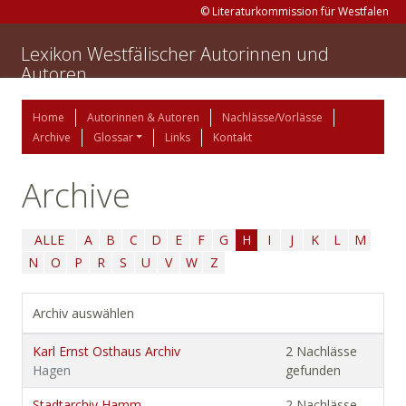
© Literaturkommission für Westfalen
Lexikon Westfälischer Autorinnen und
Autoren
Home
Autorinnen & Autoren
Nachlässe/Vorlässe
Archive
Glossar
Links
Kontakt
Archive
ALLE
A
B
C
D
E
F
G
H
I
J
K
L
M
N
O
P
R
S
U
V
W
Z
Archiv auswählen
Karl Ernst Osthaus Archiv
2 Nachlässe
Hagen
gefunden
Stadtarchiv Hamm
2 Nachlässe