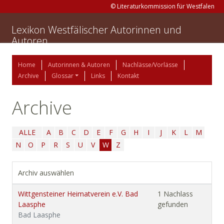
© Literaturkommission für Westfalen
Lexikon Westfälischer Autorinnen und
Autoren
Home
Autorinnen & Autoren
Nachlässe/Vorlässe
Archive
Glossar
Links
Kontakt
Archive
ALLE
A
B
C
D
E
F
G
H
I
J
K
L
M
N
O
P
R
S
U
V
W
Z
Archiv auswählen
Wittgensteiner Heimatverein e.V. Bad
1 Nachlass
Laasphe
gefunden
Bad Laasphe