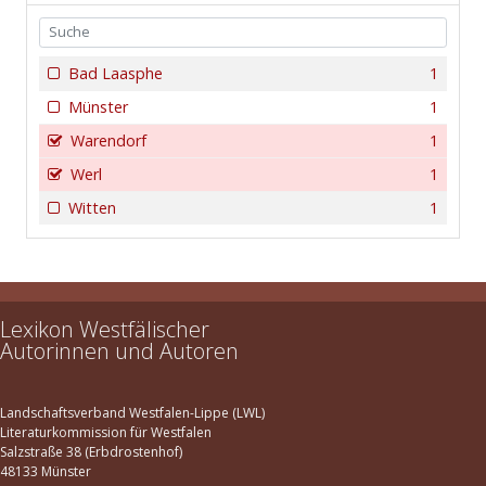
Bad Laasphe
1
Münster
1
Warendorf
1
Werl
1
Witten
1
Lexikon Westfälischer
Autorinnen und Autoren
Landschaftsverband Westfalen-Lippe (LWL)
Literaturkommission für Westfalen
Salzstraße 38 (Erbdrostenhof)
48133 Münster