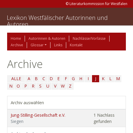
© Literaturkommission für Westfalen
Lexikon Westfälischer Autorinnen und
Autoren
Home
Autorinnen & Autoren
Nachlässe/Vorlässe
Archive
Glossar
Links
Kontakt
Archive
ALLE
A
B
C
D
E
F
G
H
I
J
K
L
M
N
O
P
R
S
U
V
W
Z
Archiv auswählen
Jung-Stilling-Gesellschaft e.V.
1 Nachlass
Siegen
gefunden