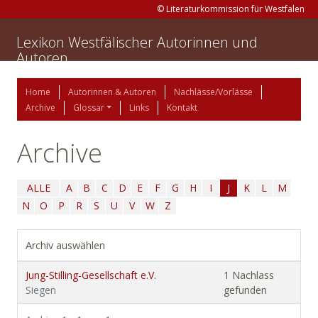
© Literaturkommission für Westfalen
Lexikon Westfälischer Autorinnen und
Autoren
Home
Autorinnen & Autoren
Nachlässe/Vorlässe
Archive
Glossar
Links
Kontakt
Archive
ALLE
A
B
C
D
E
F
G
H
I
J
K
L
M
N
O
P
R
S
U
V
W
Z
Archiv auswählen
Jung-Stilling-Gesellschaft e.V.
1 Nachlass
Siegen
gefunden