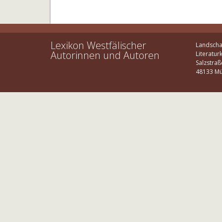
Lexikon Westfälischer
Landscha
Autorinnen und Autoren
Literatur
Salzstraß
48133 Mü