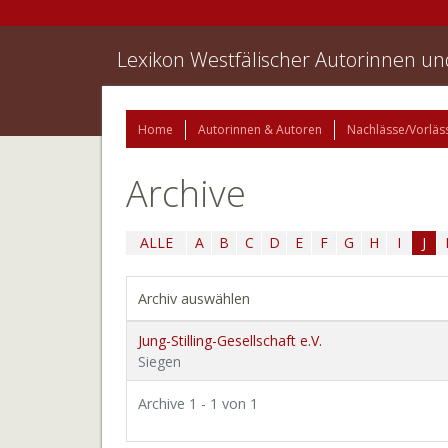
Lexikon Westfälischer Autorinnen u
Home
Autorinnen & Autoren
Nachlässe/Vorläs
Archive
ALLE
A
B
C
D
E
F
G
H
I
J
Archiv auswählen
Jung-Stilling-Gesellschaft e.V.
Siegen
Archive 1 - 1 von 1