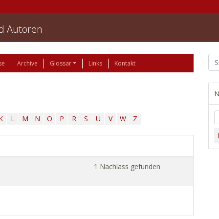
nd Autoren
se
Archive
Glossar
Links
Kontakt
N
K
L
M
N
O
P
R
S
U
V
W
Z
1 Nachlass gefunden