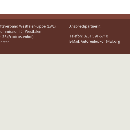
ftsverband Westfalen-Lippe (LWL)
Ansprechpartnerin:
kommission für Westfalen
Telefon: 0251 591-5710
e 38 (Erbdrostenhof)
E-Mail: Autorenlexikon@lwl.org
nster