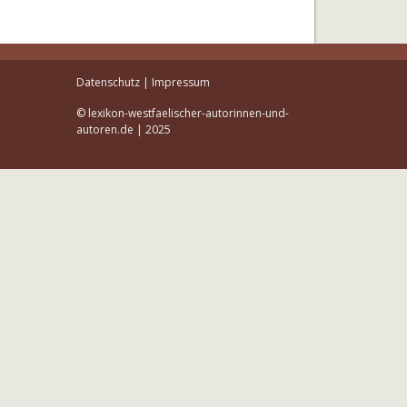
Datenschutz
|
Impressum
© lexikon-westfaelischer-autorinnen-und-
autoren.de | 2025