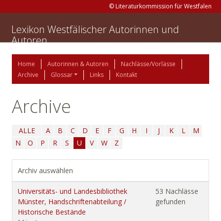
© Literaturkommission für Westfalen
Lexikon Westfälischer Autorinnen und
Autoren
Home
Autorinnen & Autoren
Nachlässe/Vorlässe
Archive
Glossar
Links
Kontakt
Archive
ALLE
A
B
C
D
E
F
G
H
I
J
K
L
M
N
O
P
R
S
U
V
W
Z
Archiv auswählen
Universitäts- und Landesbibliothek
53 Nachlässe
Münster, Handschriftenabteilung /
gefunden
Historische Bestände