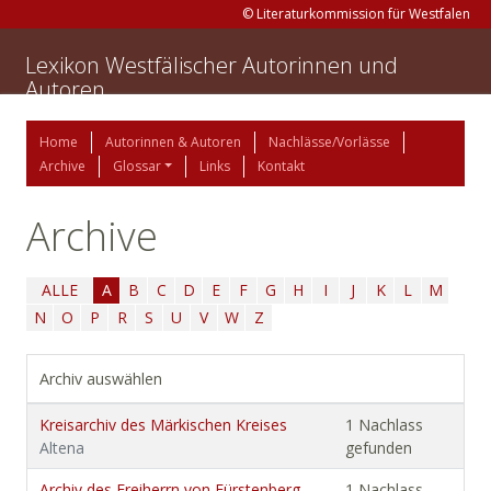
© Literaturkommission für Westfalen
Lexikon Westfälischer Autorinnen und
Autoren
Home
Autorinnen & Autoren
Nachlässe/Vorlässe
Archive
Glossar
Links
Kontakt
Archive
ALLE
A
B
C
D
E
F
G
H
I
J
K
L
M
N
O
P
R
S
U
V
W
Z
Archiv auswählen
Kreisarchiv des Märkischen Kreises
1 Nachlass
Altena
gefunden
Archiv des Freiherrn von Fürstenberg-
1 Nachlass