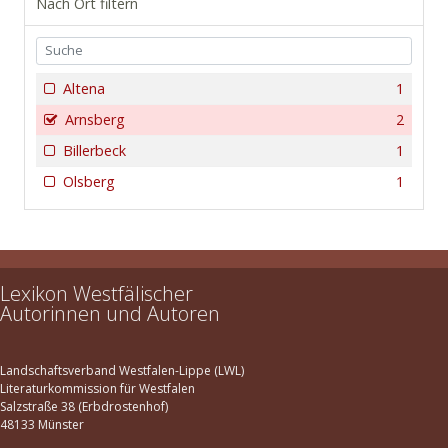
Nach Ort filtern
Altena
1
Arnsberg
2
Billerbeck
1
Olsberg
1
Lexikon Westfälischer
Autorinnen und Autoren
Landschaftsverband Westfalen-Lippe (LWL)
Literaturkommission für Westfalen
Salzstraße 38 (Erbdrostenhof)
48133 Münster