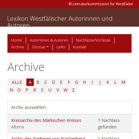
© Literaturkommission für Westfalen
Lexikon Westfälischer Autorinnen und
Autoren
Home
Autorinnen & Autoren
Nachlässe/Vorlässe
Archive
Glossar
Links
Kontakt
Archive
ALLE
A
B
C
D
E
F
G
H
I
J
K
L
M
N
O
P
R
S
U
V
W
Z
Archiv auswählen
Kreisarchiv des Märkischen Kreises
1 Nachlass
Altena
gefunden
Archiv des Freiherrn von Fürstenberg-
1 Nachlass