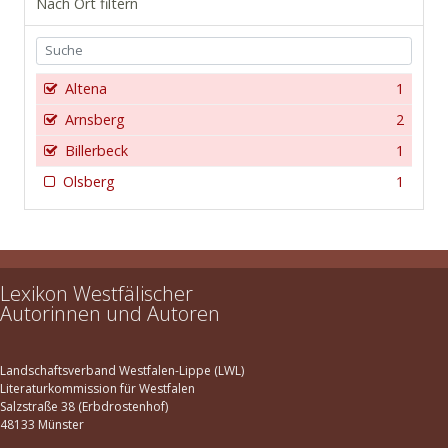
Nach Ort filtern
Altena
1
Arnsberg
2
Billerbeck
1
Olsberg
1
Lexikon Westfälischer
Autorinnen und Autoren
Landschaftsverband Westfalen-Lippe (LWL)
Literaturkommission für Westfalen
Salzstraße 38 (Erbdrostenhof)
48133 Münster