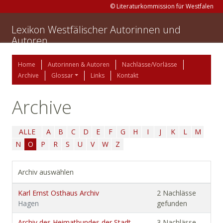
© Literaturkommission für Westfalen
Lexikon Westfälischer Autorinnen und
Autoren
Home
Autorinnen & Autoren
Nachlässe/Vorlässe
Archive
Glossar
Links
Kontakt
Archive
ALLE
A
B
C
D
E
F
G
H
I
J
K
L
M
N
O
P
R
S
U
V
W
Z
Archiv auswählen
Karl Ernst Osthaus Archiv
2 Nachlässe
Hagen
gefunden
Archiv des Heimatbundes der Stadt
3 Nachlässe