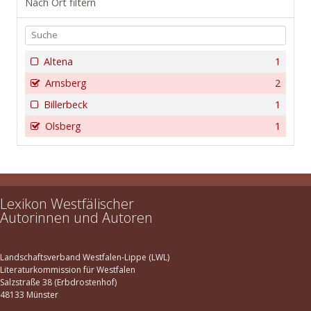
Nach Ort filtern
Altena
1
Arnsberg
2
Billerbeck
1
Olsberg
1
Lexikon Westfälischer
Autorinnen und Autoren
Landschaftsverband Westfalen-Lippe (LWL)
Literaturkommission für Westfalen
Salzstraße 38 (Erbdrostenhof)
48133 Münster