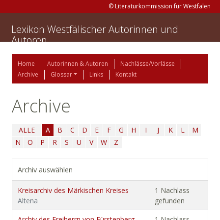
© Literaturkommission für Westfalen
Lexikon Westfälischer Autorinnen und
Autoren
Home
Autorinnen & Autoren
Nachlässe/Vorlässe
Archive
Glossar
Links
Kontakt
Archive
ALLE
A
B
C
D
E
F
G
H
I
J
K
L
M
N
O
P
R
S
U
V
W
Z
Archiv auswählen
Kreisarchiv des Märkischen Kreises
1 Nachlass
Altena
gefunden
Archiv des Freiherrn von Fürstenberg-
1 Nachlass