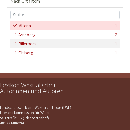
Nach Ort filtern
Altena
1
Arnsberg
2
Billerbeck
1
Olsberg
1
Lexikon Westfälischer
Autorinnen und Autoren
Landschaftsverband Westfalen-Lippe (LWL)
Literaturkommission für Westfalen
Salzstraße 38 (Erbdrostenhof)
48133 Münster