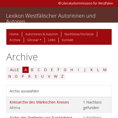
© Literaturkommission für Westfalen
Lexikon Westfälischer Autorinnen und
Autoren
Home
Autorinnen & Autoren
Nachlässe/Vorlässe
Archive
Glossar
Links
Kontakt
Archive
ALLE
A
B
C
D
E
F
G
H
I
J
K
L
M
N
O
P
R
S
U
V
W
Z
Archiv auswählen
Kreisarchiv des Märkischen Kreises
1 Nachlass
Altena
gefunden
Archiv des Freiherrn von Fürstenberg-
1 Nachlass