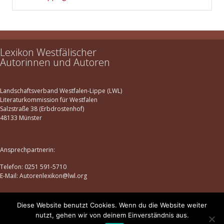
Lexikon Westfälischer
Autorinnen und Autoren
Landschaftsverband Westfalen-Lippe (LWL)
Literaturkommission für Westfalen
Salzstraße 38 (Erbdrostenhof)
48133 Münster
Ansprechpartnerin:
Telefon: 0251 591-5710
E-Mail: Autorenlexikon@lwl.org
Diese Website benutzt Cookies. Wenn du die Website weiter
Datenschutz
|
Impressum
nutzt, gehen wir von deinem Einverständnis aus.