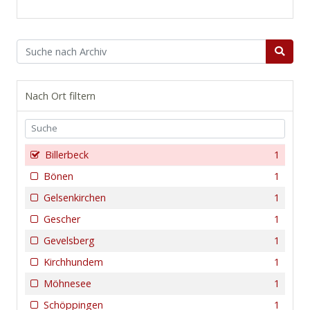
Nach Ort filtern
Billerbeck
1
Bönen
1
Gelsenkirchen
1
Gescher
1
Gevelsberg
1
Kirchhundem
1
Möhnesee
1
Schöppingen
1