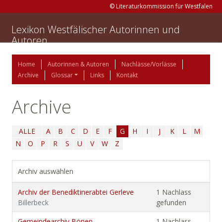
© Literaturkommission für Westfalen
Lexikon Westfälischer Autorinnen und
Autoren
Home
Autorinnen & Autoren
Nachlässe/Vorlässe
Archive
Glossar
Links
Kontakt
Archive
ALLE
A
B
C
D
E
F
G
H
I
J
K
L
M
N
O
P
R
S
U
V
W
Z
Archiv auswählen
Archiv der Benediktinerabtei Gerleve
1 Nachlass
Billerbeck
gefunden
Gemeindearchiv Bönen
1 Nachlass