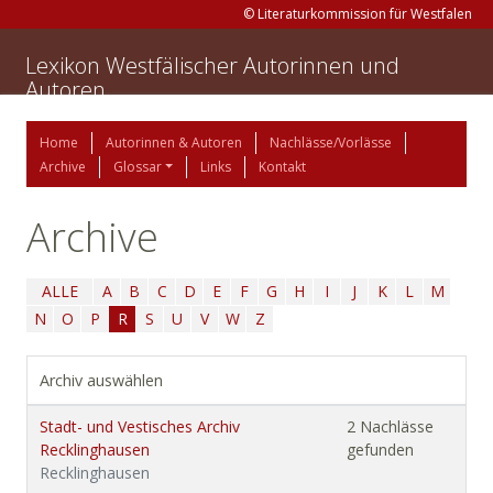
© Literaturkommission für Westfalen
Lexikon Westfälischer Autorinnen und
Autoren
Home
Autorinnen & Autoren
Nachlässe/Vorlässe
Archive
Glossar
Links
Kontakt
Archive
ALLE
A
B
C
D
E
F
G
H
I
J
K
L
M
N
O
P
R
S
U
V
W
Z
Archiv auswählen
Stadt- und Vestisches Archiv
2 Nachlässe
Recklinghausen
gefunden
Recklinghausen