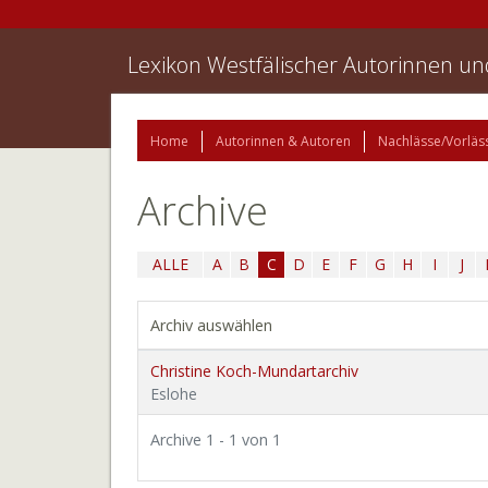
Lexikon Westfälischer Autorinnen u
Home
Autorinnen & Autoren
Nachlässe/Vorläs
Archive
ALLE
A
B
C
D
E
F
G
H
I
J
Archiv auswählen
Christine Koch-Mundartarchiv
Eslohe
Archive 1 - 1 von 1