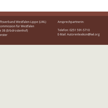
ftsverband Westfalen-Lippe (LWL)
Ansprechpartnerin:
kommission für Westfalen
Telefon: 0251 591-5710
e 38 (Erbdrostenhof)
E-Mail: Autorenlexikon@lwl.org
nster