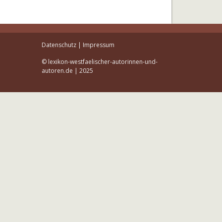
Datenschutz
|
Impressum
© lexikon-westfaelischer-autorinnen-und-
autoren.de | 2025