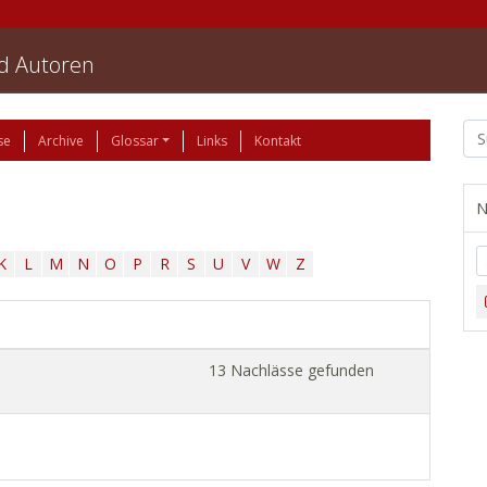
nd Autoren
se
Archive
Glossar
Links
Kontakt
N
K
L
M
N
O
P
R
S
U
V
W
Z
13 Nachlässe gefunden