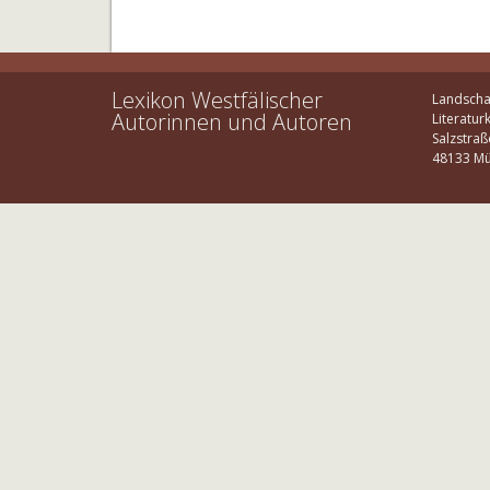
Lexikon Westfälischer
Landscha
Autorinnen und Autoren
Literatur
Salzstraß
48133 Mü