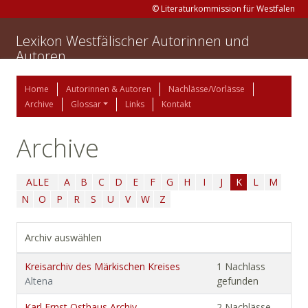
© Literaturkommission für Westfalen
Lexikon Westfälischer Autorinnen und
Autoren
Home
Autorinnen & Autoren
Nachlässe/Vorlässe
Archive
Glossar
Links
Kontakt
Archive
ALLE
A
B
C
D
E
F
G
H
I
J
K
L
M
N
O
P
R
S
U
V
W
Z
Archiv auswählen
Kreisarchiv des Märkischen Kreises
1 Nachlass
Altena
gefunden
Karl Ernst Osthaus Archiv
2 Nachlässe