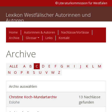
© Literaturkommission für Westfalen
Lexikon Westfälischer Autorinnen und
Autoren
Home
Autorinnen & Autoren
Nachlässe/Vorlässe
Archive
Glossar
Links
Kontakt
Archive
ALLE
A
B
C
D
E
F
G
H
I
J
K
L
M
N
O
P
R
S
U
V
W
Z
Archiv auswählen
Christine Koch-Mundartarchiv
13 Nachlässe
Eslohe
gefunden