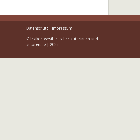
Datenschutz
|
Impressum
© lexikon-westfaelischer-autorinnen-und-
autoren.de | 2025