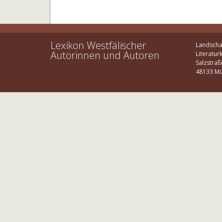
Lexikon Westfälischer
Landscha
Autorinnen und Autoren
Literatur
Salzstraß
48133 Mü