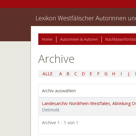
Lexikon Westfälischer Autorinnen u
Home
Autorinnen & Autoren
Nachlässe/Vorläs
Archive
ALLE
A
B
C
D
E
F
G
H
I
J
Archiv auswählen
Landesarchiv Nordrhein-Westfalen, Abteilung O
Detmold
Archive 1 - 1 von 1