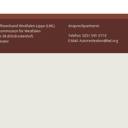
ftsverband Westfalen-Lippe (LWL)
Ansprechpartnerin:
kommission für Westfalen
Telefon: 0251 591-5710
e 38 (Erbdrostenhof)
E-Mail: Autorenlexikon@lwl.org
nster