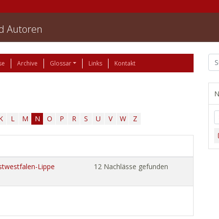
nd Autoren
se
Archive
Glossar
Links
Kontakt
N
K
L
M
N
O
P
R
S
U
V
W
Z
stwestfalen-Lippe
12 Nachlässe gefunden