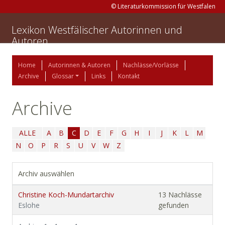
© Literaturkommission für Westfalen
Lexikon Westfälischer Autorinnen und
Autoren
Home
Autorinnen & Autoren
Nachlässe/Vorlässe
Archive
Glossar
Links
Kontakt
Archive
ALLE
A
B
C
D
E
F
G
H
I
J
K
L
M
N
O
P
R
S
U
V
W
Z
Archiv auswählen
Christine Koch-Mundartarchiv
13 Nachlässe
Eslohe
gefunden