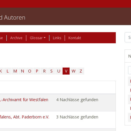
nd Autoren
se
Archive
Glossar
Links
Kontakt
N
K
L
M
N
O
P
R
S
U
V
W
Z
WL-Archivamt für Westfalen
4 Nachlässe gefunden
alens, Abt. Paderborn e.V.
3 Nachlässe gefunden