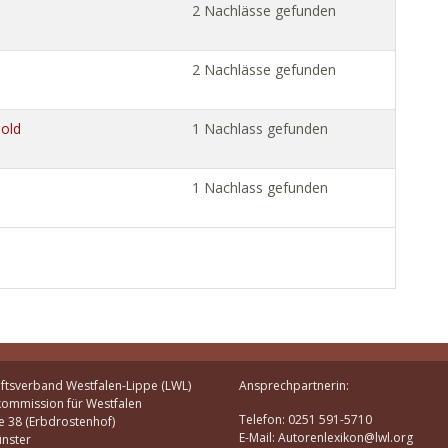
2 Nachlässe gefunden
2 Nachlässe gefunden
mold
1 Nachlass gefunden
1 Nachlass gefunden
ftsverband Westfalen-Lippe (LWL)
Ansprechpartnerin:
kommission für Westfalen
Telefon: 0251 591-5710
e 38 (Erbdrostenhof)
E-Mail: Autorenlexikon@lwl.org
nster