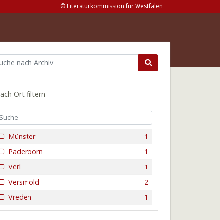
© Literaturkommission für Westfalen
ach Ort filtern
Münster
1
Paderborn
1
Verl
1
Versmold
2
Vreden
1