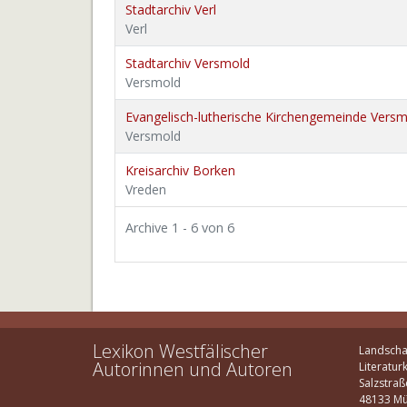
Stadtarchiv Verl
Verl
Stadtarchiv Versmold
Versmold
Evangelisch-lutherische Kirchengemeinde Vers
Versmold
Kreisarchiv Borken
Vreden
Archive 1 - 6 von 6
Lexikon Westfälischer
Landscha
Autorinnen und Autoren
Literatur
Salzstraß
48133 Mü