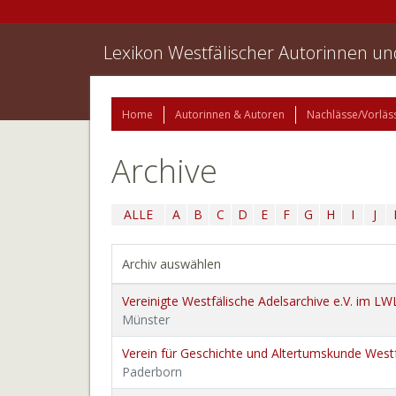
Lexikon Westfälischer Autorinnen u
Home
Autorinnen & Autoren
Nachlässe/Vorläs
Archive
ALLE
A
B
C
D
E
F
G
H
I
J
Archiv auswählen
Vereinigte Westfälische Adelsarchive e.V. im L
Münster
Verein für Geschichte und Altertumskunde Westf
Paderborn