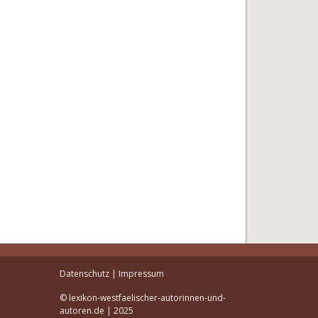
Datenschutz
|
Impressum
© lexikon-westfaelischer-autorinnen-und-
autoren.de | 2025